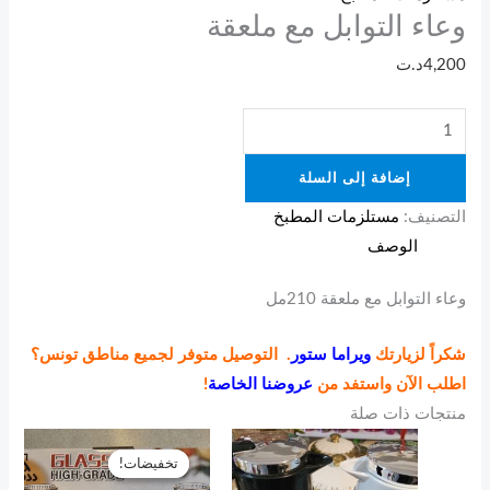
وعاء التوابل مع ملعقة
4,200
د.ت
إضافة إلى السلة
التصنيف:
مستلزمات المطبخ
الوصف
وعاء التوابل مع ملعقة 210مل
شكراً لزيارتك
ويراما ستور
. التوصيل متوفر لجميع مناطق تونس؟
اطلب الآن واستفد من
عروضنا الخاصة
!
منتجات ذات صلة
السعر
السعر
الأصلي
الحالي
تخفيضات!
تخفيضات!
هو:
هو: