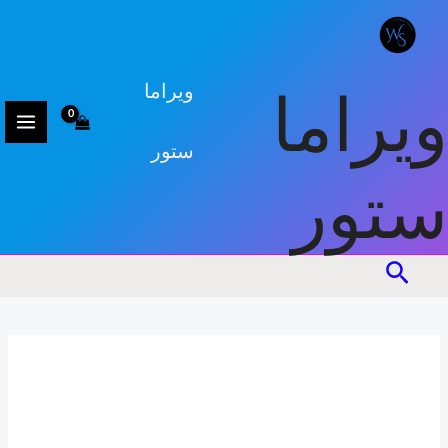
كمية
خطي
وعاء
لى
التوابل
لمحتوى
مع
ويراما
ويراما
ملعقة
ستور
ستور
البحث