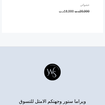
عشوائي
20,000
د.ت
18,000
د.ت
ويراما ستور وجهتكم الامثل للتسوق