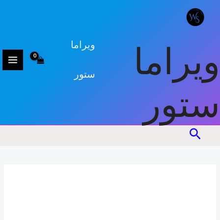
كمية
خطي
مجموعة
لى
3علب
لمحتوى
صحية
ويراما
ويراما
ستور
ستور
البحث