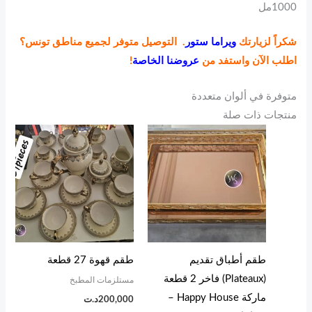
1000مل
شكراً لزيارتك
ويراما ستور
. التوصيل متوفر لجميع مناطق تونس؟
اطلب الآن واستفد من
عروضنا الخاصة
!
متوفرة في ألوان متعددة
منتجات ذات صلة
طقم أطباق تقديم
طقم قهوة 27 قطعة
(Plateaux) فاخر 2 قطعة
مستلزمات المطبخ
ماركة Happy House –
200,000
د.ت