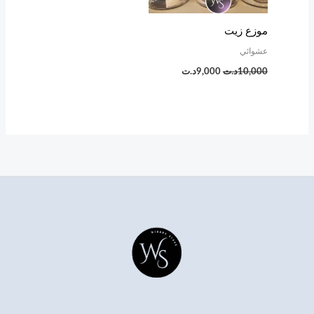
موزع زيت
عشوائي
10,000
د.ت
9,000
د.ت