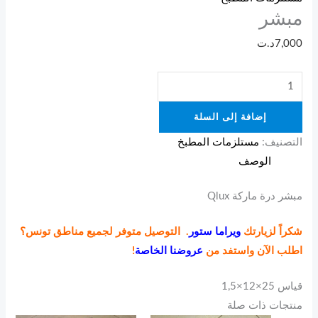
مبشر
7,000
د.ت
إضافة إلى السلة
التصنيف:
مستلزمات المطبخ
الوصف
مبشر درة ماركة Qlux
شكراً لزيارتك
ويراما ستور
. التوصيل متوفر لجميع مناطق تونس؟
اطلب الآن واستفد من
عروضنا الخاصة
!
قياس 25×12×1,5
منتجات ذات صلة