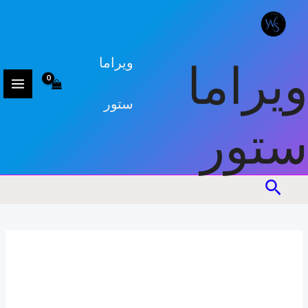
كمية
خطي
مبشر
لى
لمحتوى
ويراما
ويراما
ستور
ستور
البحث