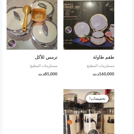
طقم طاولة
ترمس للأكل
مستلزمات المطبخ
مستلزمات المطبخ
160,000
د.ت
85,000
د.ت
السعر
السعر
الأصلي
الحالي
تخفيضات!
تخفيضات!
هو:
هو:
10,000د.ت.
9,000د.ت.