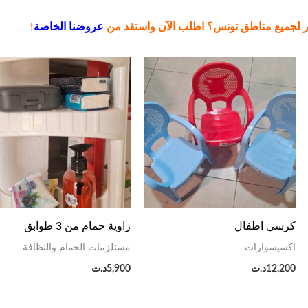
ر لجميع مناطق تونس؟ اطلب الآن واستفد من
عروضنا الخاصة
!
كرسي اطفال
زاوية حمام من 3 طوابق
اكسيسوارات
مستلزمات الحمام والنظافة
12,200
د.ت
5,900
د.ت