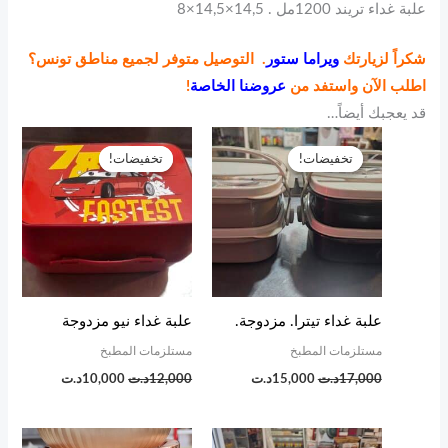
علبة غداء تريند 1200مل . 14,5×14,5×8
شكراً لزيارتك
ويراما ستور
. التوصيل متوفر لجميع مناطق تونس؟
اطلب الآن واستفد من
عروضنا الخاصة
!
قد يعجبك أيضاً…
السعر
السعر
السعر
السعر
الأصلي
الحالي
الأصلي
الحالي
تخفيضات!
تخفيضات!
تخفيضات!
تخفيضات!
هو:
هو:
هو:
هو:
17,000د.ت.
15,000د.ت.
12,000د.ت.
10,000د.ت.
علبة غداء تيترا. مزدوجة.
علبة غداء نيو مزدوجة
مستلزمات المطبخ
مستلزمات المطبخ
17,000
د.ت
15,000
د.ت
12,000
د.ت
10,000
د.ت