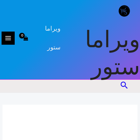
كمية
السعر
السعر
خطي
تخفيضات!
علبة
الأصلي
الحالي
لى
غداء
هو:
هو:
لمحتوى
تريند
11,500د.ت.
9,000د.ت.
ويراما
ويراما
ستور
ستور
البحث