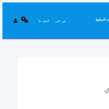
ر
ي
 المطبخ
من نحن
اتصل بنا
.ت.
ي