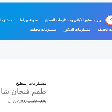
كمية
السعر
السع
طقم
الأصلي
الحال
ويراما ستور للأواني ومستلزمات المطبخ
مدونة ويراما
مستلزمات
فنجان
هو:
هو:
شاي
39,000د.ت.
37,000د
 الحديقة
مستلزمات الديكور
مستلزمات مختلفة
مستلزمات المطبخ
طقم فنجان شا
39,000
د.ت
37,000
د.ت