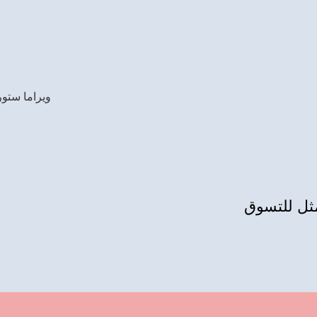
ويراما ستور
مثل للتسوق