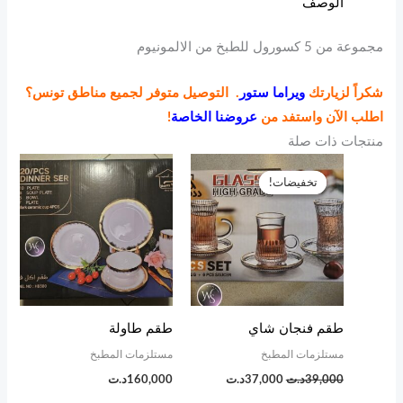
الوصف
مجموعة من 5 كسورول للطبخ من الالمونيوم
شكراً لزيارتك
ويراما ستور
. التوصيل متوفر لجميع مناطق تونس؟
اطلب الآن واستفد من
عروضنا الخاصة
!
منتجات ذات صلة
السعر
السعر
الأصلي
الحالي
تخفيضات!
تخفيضات!
هو:
هو:
39,000د.ت.
37,000د.ت.
طقم فنجان شاي
طقم طاولة
مستلزمات المطبخ
مستلزمات المطبخ
39,000
د.ت
37,000
د.ت
160,000
د.ت