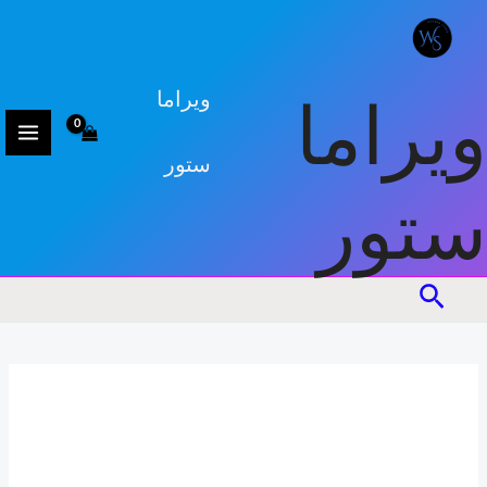
كمية
خطي
طقم
لى
أواني
لمحتوى
طبخ
ويراما
ويراما
ستور
ستور
البحث