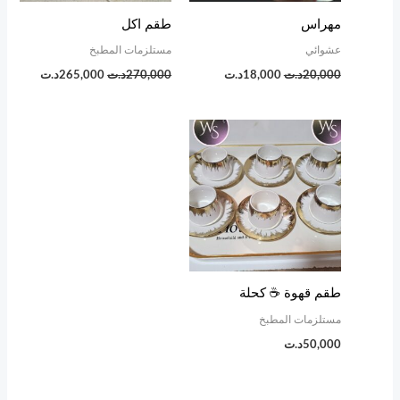
مهراس
طقم اكل
عشوائي
مستلزمات المطبخ
20,000
د.ت
18,000
د.ت
270,000
د.ت
265,000
د.ت
طقم قهوة ☕️ كحلة
مستلزمات المطبخ
50,000
د.ت