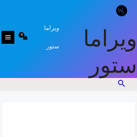
كمية
خطي
طبق
لى
لمحتوى
ويراما
ويراما
ستور
ستور
البحث