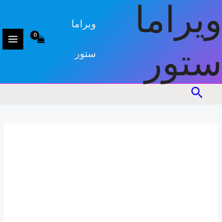
كمية
خطي
ويراما
صحن
لى
ويراما
لمحتوى
ستور
ستور
البحث