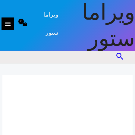
كمية
خطي
ويراما
جرة
لى
ويراما
اللؤلؤة
لمحتوى
السوداء
ستور
ستور
البحث