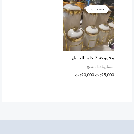
السعر
السعر
الأصلي
الحالي
تخفيضات!
تخفيضات!
هو:
هو:
95,000د.ت.
90,000د.ت.
مجموعة 7 علبة للتوابل
مستلزمات المطبخ
95,000
د.ت
90,000
د.ت