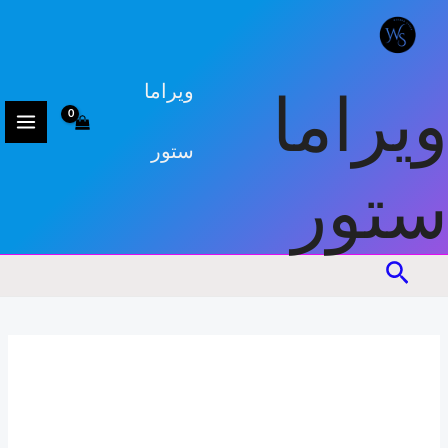
كمية
السعر
السعر
خطي
تخفيضات!
ابريق
الأصلي
الحالي
لى
هو:
هو:
لمحتوى
24,000د.ت.
20,000د.ت.
ويراما
ويراما
ستور
ستور
البحث