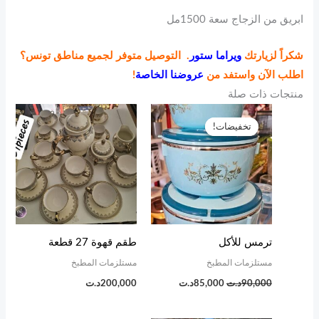
ابريق من الزجاج سعة 1500مل
شكراً لزيارتك
ويراما ستور
. التوصيل متوفر لجميع مناطق تونس؟
اطلب الآن واستفد من
عروضنا الخاصة
!
منتجات ذات صلة
السعر
السعر
الأصلي
الحالي
تخفيضات!
تخفيضات!
هو:
هو:
90,000د.ت.
85,000د.ت.
ترمس للأكل
طقم قهوة 27 قطعة
مستلزمات المطبخ
مستلزمات المطبخ
90,000
د.ت
85,000
د.ت
200,000
د.ت