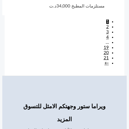
مستلزمات المطبخ
34,000
د.ت
1
2
3
4
…
19
20
21
←
ويراما ستور وجهتكم الامثل للتسوق
المزيد